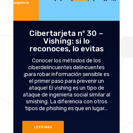
0 –
Cibertarjeta nº 29 –
Smishing: si lo
tas
reconoces, lo evitas
los
Desde los mensajes sobre una
ntes
"emergencia familiar urgente" hasta
ble es
los que informan del "retraso en la
r un
entrega de un paquete", las
o de
ciberestafas basadas en el
ilar al
smishing (suplantación de identidad
otros
a través de sistemas de mensajería)
gar...
son cada vez más numerosas.
Todas...