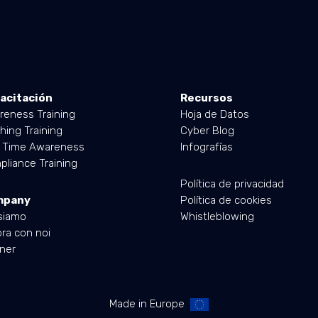
acitación
Recursos
reness Training
Hoja de Datos
hing Training
Cyber Blog
l Time Awareness
Infografías
liance Training
Política de privacidad
mpany
Política de cookies
siamo
Whistleblowing
ra con noi
ner
Made in Europe