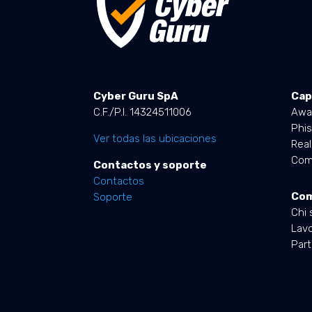
Cyber Guru SpA
Cap
C.F./P.I. 14324511006
Awa
Phis
Ver todas las ubicaciones
Rea
Comp
Contactos y soporte
Contactos
Co
Soporte
Chi 
Lavo
Part