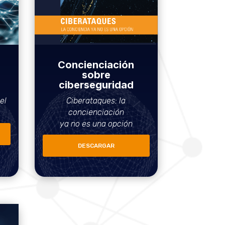
Concienciación
sobre
ciberseguridad
el
Ciberataques: la
concienciación
ya no es una opción
DESCARGAR