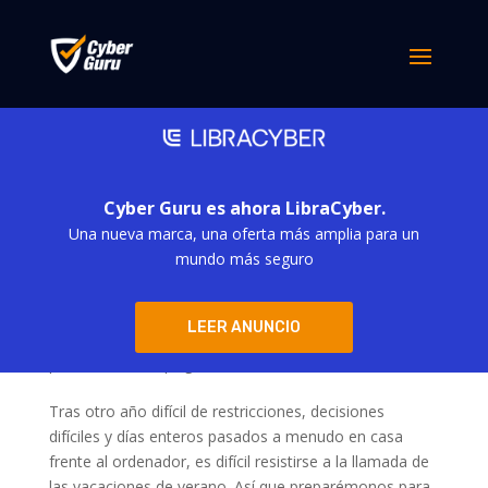
Cyber Guru es ahora LibraCyber.
Una nueva marca, una oferta más amplia para un
mundo más seguro
Cyber Card #24 – Este verano evitemos el
LEER ANUNCIO
contagio
por
m.baciucco
|
Ago 1, 2022
Tras otro año difícil de restricciones, decisiones
difíciles y días enteros pasados a menudo en casa
frente al ordenador, es difícil resistirse a la llamada de
las vacaciones de verano. Así que preparémonos para