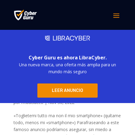
Cyber Guru es ahora LibraCyber.
Una nueva marca, una oferta más amplia para un
mundo más seguro
LEER ANUNCIO
La estafa que se esconde en el teléfono
inteligente
por
m.baciucco
|
Nov 30, 2022
«Toglietemi tutto ma non il mio smartphone» (quítame
todo, menos mi «smartphone») Parafraseando a este
famoso anuncio podríamos asegurar, sin miedo a