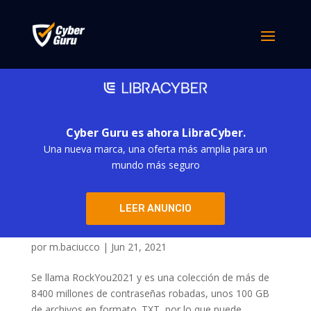
Cyber Guru es ahora LibraCyber.
Una nueva marca, una oferta más amplia para un
mundo más seguro
LEER ANUNCIO
Después de que se hayan publicado
8400 millones de contraseñas robadas… ¿y si
una de ellas fuera la nuestra?
por
m.baciucco
|
Jun 21, 2021
Se llama RockYou2021 y es una colección de más de
8400 millones de contraseñas robadas, unos 100 GB
de archivos en formato .TXT, por lo que puede