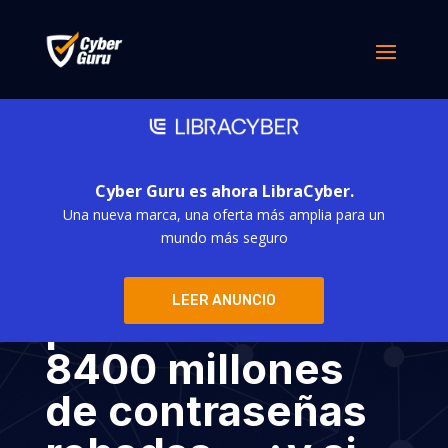
Cyber Guru es ahora LibraCyber.
Una nueva marca, una oferta más amplia para un
Después de que
mundo más seguro
se hayan
LEER ANUNCIO
publicado
8400 millones
de contraseñas