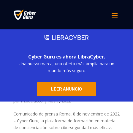
Cyber Guru es ahora LibraCyber.
Una nueva marca, una oferta más amplia para un
mundo más seguro
LEER ANUNCIO
Cyber Guru: Dave Kellogg nuevo miembro del
consejo de administración
por
m.baciucco
|
Nov 7, 2022
Comunicado de prensa Roma, 8 de noviembre de 2022
– Cyber Guru, la plataforma de formación en materia
de concienciación sobre ciberseguridad más eficaz,