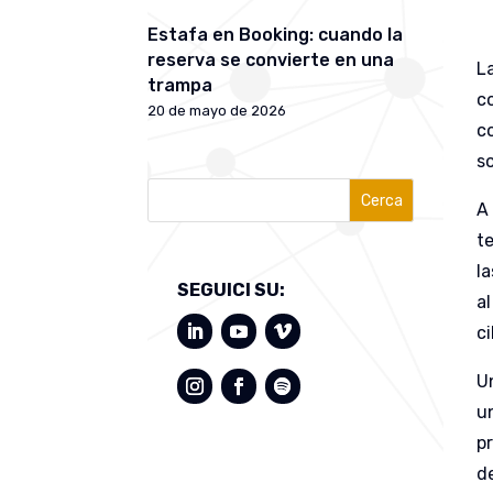
Estafa en Booking: cuando la
reserva se convierte en una
L
trampa
c
20 de mayo de 2026
c
s
Cerca
A
t
l
SEGUICI SU:
al
c
Un
u
pr
d