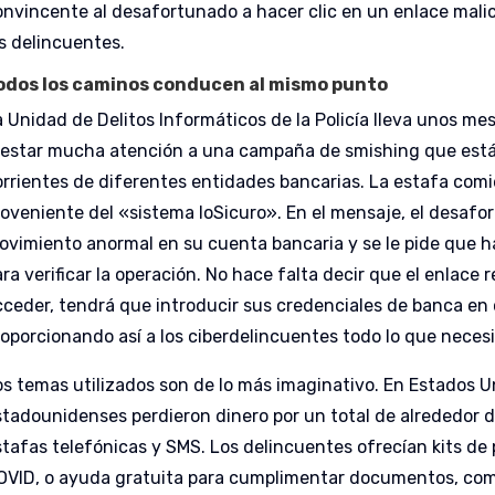
onvincente al desafortunado a hacer clic en un enlace malic
os delincuentes.
odos los caminos conducen al mismo punto
a Unidad de Delitos Informáticos de la Policía lleva unos 
restar mucha atención a una campaña de smishing que está 
orrientes de diferentes entidades bancarias. La estafa co
roveniente del «sistema loSicuro». En el mensaje, el desafo
ovimiento anormal en su cuenta bancaria y se le pide que h
ra verificar la operación. No hace falta decir que el enlace r
cceder, tendrá que introducir sus credenciales de banca en
roporcionando así a los ciberdelincuentes todo lo que necesi
os temas utilizados son de lo más imaginativo. En Estados U
stadounidenses perdieron dinero por un total de alrededor d
stafas telefónicas y SMS. Los delincuentes ofrecían kits de 
OVID, o ayuda gratuita para cumplimentar documentos, como 