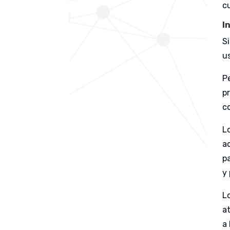
c
I
S
u
P
p
c
L
a
p
y 
L
a
a 