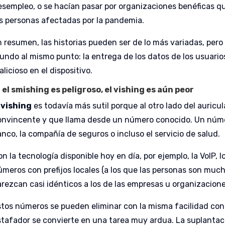
esempleo, o se hacían pasar por organizaciones benéficas 
as personas afectadas por la pandemia.
n resumen, las historias pueden ser de lo más variadas, pero
undo al mismo punto: la entrega de los datos de los usuario
licioso en el dispositivo.
i el smishing es peligroso, el vishing es aún peor
vishing
es todavía más sutil porque al otro lado del auric
onvincente y que llama desde un número conocido. Un númer
anco, la compañía de seguros o incluso el servicio de salud.
n la tecnología disponible hoy en día, por ejemplo, la VoIP,
úmeros con prefijos locales (a los que las personas son muc
arezcan casi idénticos a los de las empresas u organizacione
stos números se pueden eliminar con la misma facilidad con l
stafador se convierte en una tarea muy ardua. La suplantaci