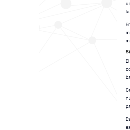
d
l
E
m
ma
S
El
c
b
Co
n
p
E
e