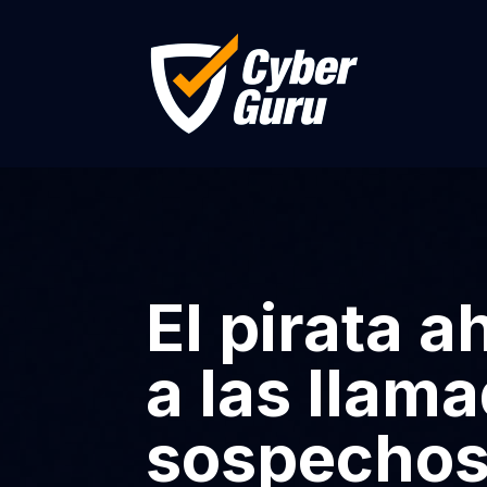
El pirata a
a las llam
sospecho