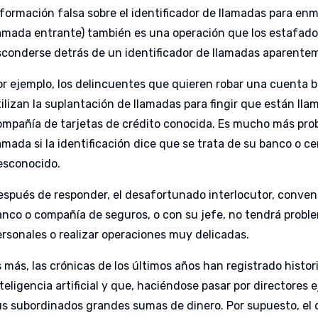
nformación falsa sobre el identificador de llamadas para en
lamada entrante) también es una operación que los estafado
sconderse detrás de un identificador de llamadas aparenteme
or ejemplo, los delincuentes que quieren robar una cuenta 
tilizan la suplantación de llamadas para fingir que están ll
ompañía de tarjetas de crédito conocida. Es mucho más prob
lamada si la identificación dice que se trata de su banco o 
esconocido.
espués de responder, el desafortunado interlocutor, conven
anco o compañía de seguros, o con su jefe, no tendrá probl
ersonales o realizar operaciones muy delicadas.
s más, las crónicas de los últimos años han registrado histo
nteligencia artificial y que, haciéndose pasar por directores
us subordinados grandes sumas de dinero. Por supuesto, el 