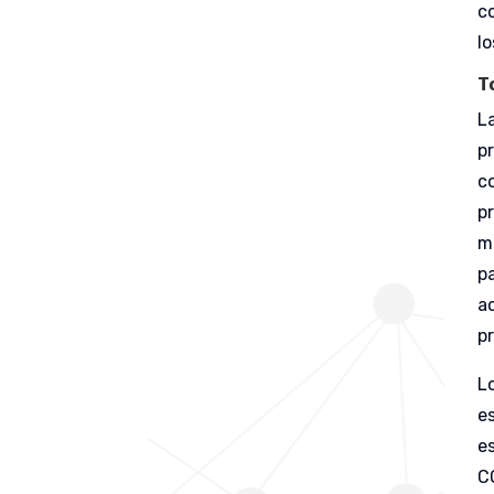
c
l
T
L
p
c
p
m
pa
a
p
L
e
e
C