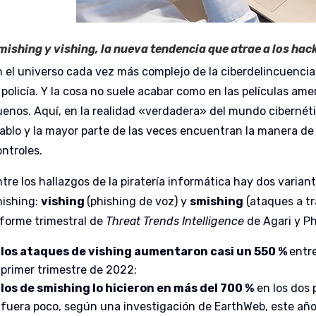
mishing y vishing, la nueva tendencia que atrae a los hac
n el universo cada vez más complejo de la ciberdelincuencia
 policía. Y la cosa no suele acabar como en las películas am
uenos. Aquí, en la realidad «verdadera» del mundo cibernéti
iablo y la mayor parte de las veces encuentran la manera de e
ontroles.
tre los hallazgos de la piratería informática hay dos variant
hishing:
vishing
(phishing de voz) y
smishing
(ataques a tr
nforme trimestral de
Threat Trends Intelligence
de Agari y P
los ataques de vishing aumentaron casi un 550 %
entre
primer trimestre de 2022;
los de smishing lo hicieron en más del 700 %
en los dos 
fuera poco, según una investigación de EarthWeb, este añ