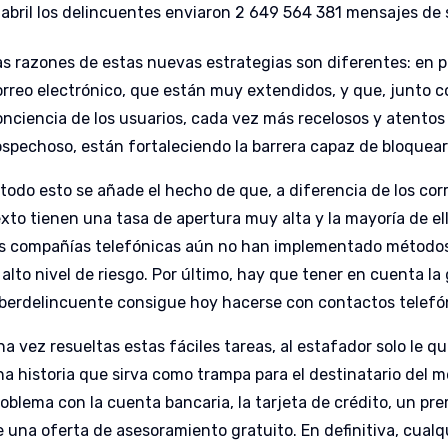
abril los delincuentes enviaron 2 649 564 381 mensajes de 
as razones de estas nuevas estrategias son diferentes: en pri
orreo electrónico, que están muy extendidos, y que, junto 
onciencia de los usuarios, cada vez más recelosos y atentos 
ospechoso, están fortaleciendo la barrera capaz de bloquear
 todo esto se añade el hecho de que, a diferencia de los cor
exto tienen una tasa de apertura muy alta y la mayoría de e
as compañías telefónicas aún no han implementado métodos
 alto nivel de riesgo. Por último, hay que tener en cuenta la
iberdelincuente consigue hoy hacerse con contactos telefó
a vez resueltas estas fáciles tareas, al estafador solo le q
na historia que sirva como trampa para el destinatario del 
oblema con la cuenta bancaria, la tarjeta de crédito, un prem
e una oferta de asesoramiento gratuito. En definitiva, cual