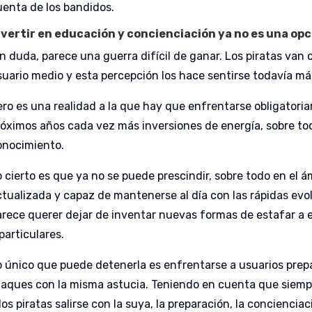
uenta de los bandidos.
nvertir en educación y concienciación ya no es una opc
in duda, parece una guerra difícil de ganar. Los piratas van
suario medio y esta percepción los hace sentirse todavía má
ero es una realidad a la que hay que enfrentarse obligatori
róximos años cada vez más inversiones de energía, sobre to
onocimiento.
o cierto es que ya no se puede prescindir, sobre todo en el 
ctualizada y capaz de mantenerse al día con las rápidas evolu
arece querer dejar de inventar nuevas formas de estafar a
particulares.
o único que puede detenerla es enfrentarse a usuarios prep
taques con la misma astucia. Teniendo en cuenta que siemp
los piratas salirse con la suya, la preparación, la concienciac