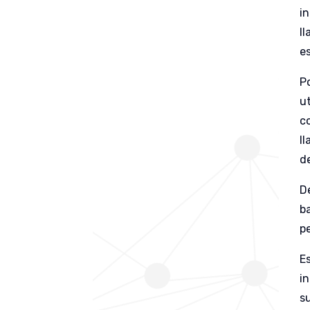
i
l
e
P
u
c
l
d
D
b
p
E
i
s