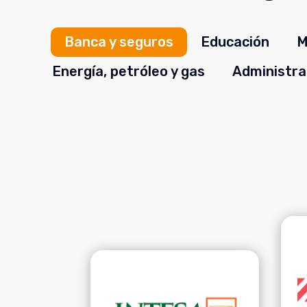
Banca y seguros
Educación
M
Energía, petróleo y gas
Administra