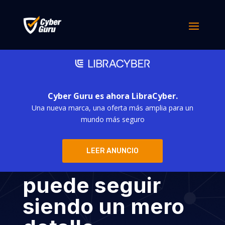
Cyber Guru es ahora LibraCyber.
Una nueva marca, una oferta más amplia para un
La seguridad en
mundo más seguro
la cadena de
LEER ANUNCIO
suministro no
puede seguir
siendo un mero