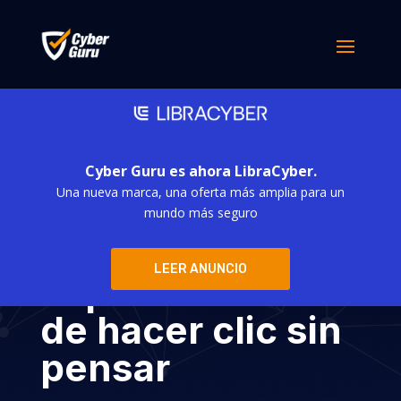
Cyber Guru es ahora LibraCyber.
Una nueva marca, una oferta más amplia para un
«Phishing»: ese
mundo más seguro
irrefrenable
LEER ANUNCIO
impulso humano
de hacer clic sin
pensar