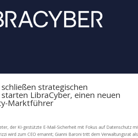
schließen strategischen
tarten LibraCyber, einen neuen
ty-Marktführer
ieter, der KI-gestützte E-Mail-Sicherheit mit Fokus auf Datenschutz mi
izzi wird zum CEO ernannt; Gianni Baroni tritt dem Verwaltungsrat al