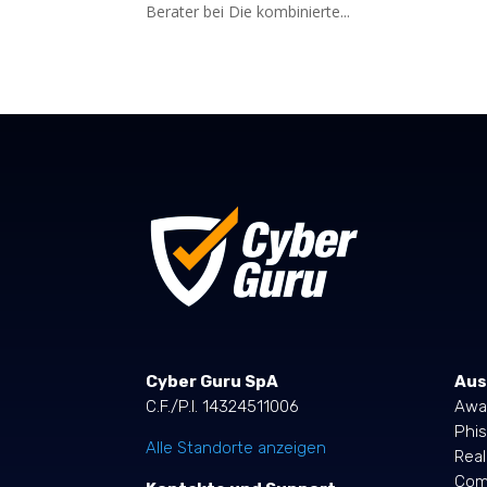
Berater bei Die kombinierte...
Cyber Guru SpA
Aus
C.F./P.I. 14324511006
Awa
Phis
Alle Standorte anzeigen
Rea
Comp