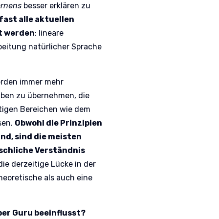
ernens
besser erklären zu
ast alle aktuellen
t werden
: lineare
rbeitung natürlicher Sprache
werden immer mehr
aben zu übernehmen, die
tigen Bereichen wie dem
sen.
Obwohl die Prinzipien
nd, sind die meisten
schliche Verständnis
die derzeitige Lücke in der
heoretische als auch eine
yber Guru beeinflusst?