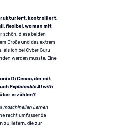
trukturiert, kontrolliert,
l, flexibel, wo man mit
r schön, diese beiden
rem Große und das extrem
, als ich bei Cyber Guru
unden werden musste. Eine
nio Di Cecco, der mit
Buch
Explainable AI with
über erzählen?
am
maschinellen Lernen
ine recht umfassende
zu liefern, die zur