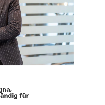
gna,
tändig für