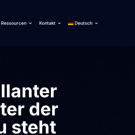
Ressourcen
Kontakt
Deutsch
llanter
nter der
u steht