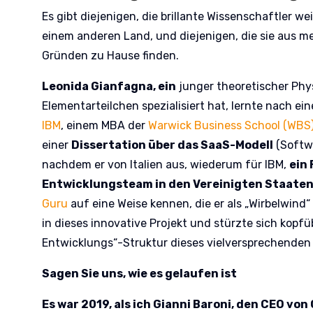
Es gibt diejenigen, die brillante Wissenschaftler we
einem anderen Land, und diejenigen, die sie aus m
Gründen zu Hause finden.
Leonida Gianfagna, ein
junger theoretischer Phys
Elementarteilchen spezialisiert hat, lernte nach ein
IBM
, einem MBA der
Warwick Business School (WBS
einer
Dissertation über das SaaS-Modell
(Softwa
nachdem er von Italien aus, wiederum für IBM,
ein
Entwicklungsteam in den Vereinigten Staate
Guru
auf eine Weise kennen, die er als „Wirbelwind“
in dieses innovative Projekt und stürzte sich kopf
Entwicklungs“-Struktur dieses vielversprechenden 
Sagen Sie uns, wie es gelaufen ist
Es war 2019, als ich Gianni Baroni, den CEO von