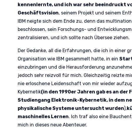
kennenlernte, und ich war sehr beeindruckt v
Geschäftsvision
, seinem Projekt und seinem Enth
IBM neigte sich dem Ende zu, denn das multinatio
beschlossen, sein Forschungs- und Entwicklungsmo
zentralisieren, und ich sollte nach Übersee ziehen.
Der Gedanke, all die Erfahrungen, die ich in einer 
Organisation wie IBM gesammelt hatte, in ein
Star
einzubringen und die Herausforderung anzunehmen
jedoch sehr reizvoll für mich. Gleichzeitig reizte m
nie erloschene Leidenschaft von mir wieder aufzug
Kybernetik
(in den 1990er Jahren gab es an der 
Studiengang Elektronik-Kybernetik, in dem ne
physikalische Systeme untersucht wurden
),
kü
maschinelles Lernen
. Ich traf also eine Bauche
mich in dieses neue Abenteuer.