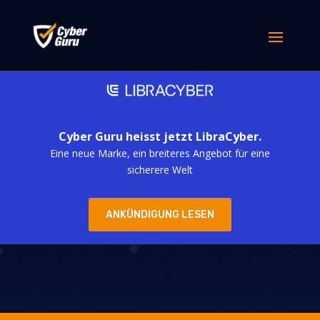
Cyber Guru heisst jetzt LibraCyber.
Eine neue Marke, ein breiteres Angebot für eine
Warum Cyber
sicherere Welt
Guru Training
ANKÜNDIGUNG LESEN
anders ist