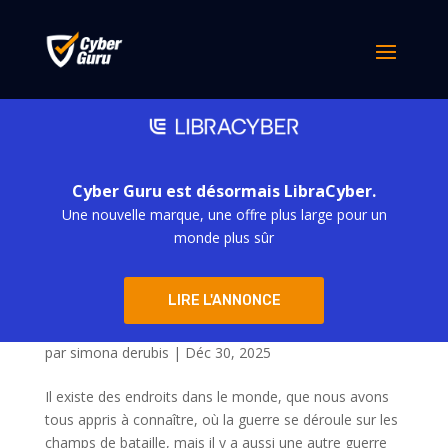
Cyber Guru est désormais LibraCyber.
Une nouvelle marque, une offre plus large pour un
monde plus sûr
L’IA et la cybercriminalité : la guerre est
LIRE L'ANNONCE
mondiale. La défense doit être sur plusieurs
fronts
par
simona derubis
|
Déc 30, 2025
Il existe des endroits dans le monde, que nous avons
tous appris à connaître, où la guerre se déroule sur les
champs de bataille, mais il y a aussi une autre guerre