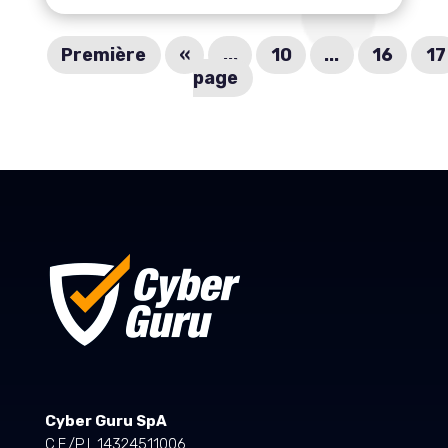
Première
«
...
10
...
16
17
page
Cyber Guru SpA
C.F./P.I. 14324511006