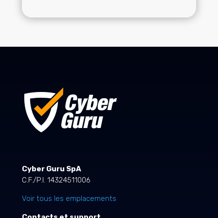
Cyber Guru SpA
C.F./P.I. 14324511006
Voir tous les emplacements
Contacts et support