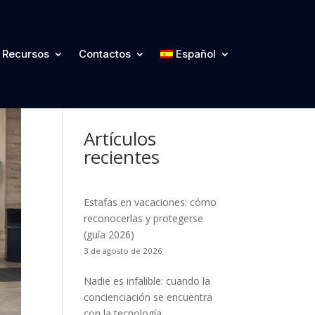
Categorías
Recursos
Contactos
Español
Artículos
recientes
Estafas en vacaciones: cómo
reconocerlas y protegerse
(guía 2026)
3 de agosto de 2026
Nadie es infalible: cuando la
concienciación se encuentra
con la tecnología