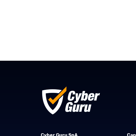
Cyber Guru SpA
Cap