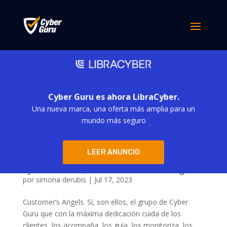
Cyber Guru es ahora LibraCyber.
Una nueva marca, una oferta más amplia para un
mundo más seguro
LEER ANUNCIO
Cyber Guru CST, nuestros Customer’s Angels
por
simona derubis
|
Jul 17, 2023
Customer’s Angels. Sí, son ellos, el grupo de Cyber
Guru que con la máxima dedicación cuida de los
clientes, los acompaña, los guía, los monitoriza, los