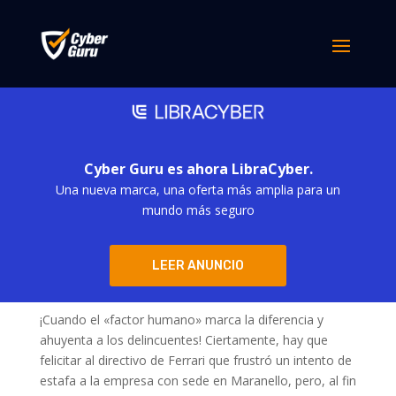
Cyber Guru es ahora LibraCyber.
Una nueva marca, una oferta más amplia para un
mundo más seguro
Deepfake: estafa a Ferrari frustrada
LEER ANUNCIO
por
simona derubis
|
Ago 19, 2024
¡Cuando el «factor humano» marca la diferencia y
ahuyenta a los delincuentes! Ciertamente, hay que
felicitar al directivo de Ferrari que frustró un intento de
estafa a la empresa con sede en Maranello, pero, al fin