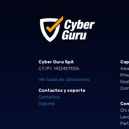
Cyber Guru SpA
Cap
C.F./P.I. 14324511006
Awa
Phis
Ver todas las ubicaciones
Rea
Comp
Contactos y soporte
Contactos
Co
Soporte
Chi 
Lavo
Part