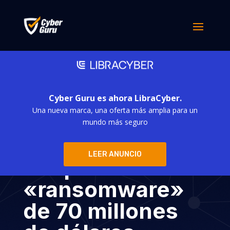
Cyber Guru es ahora LibraCyber.
Una nueva marca, una oferta más amplia para un
Cadena de
mundo más seguro
suministro: un
LEER ANUNCIO
ataque de
«ransomware»
de 70 millones