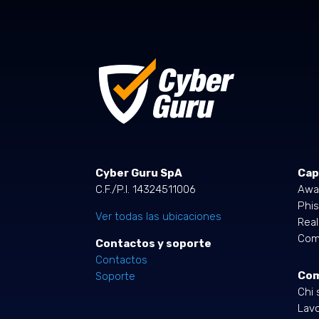
Cyber Guru SpA
Cap
C.F./P.I. 14324511006
Awa
Phis
Ver todas las ubicaciones
Rea
Comp
Contactos y soporte
Contactos
Co
Soporte
Chi 
Lavo