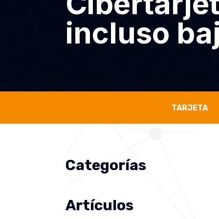
Cibertarjet
incluso baj
TARJETA
Categorías
Artículos