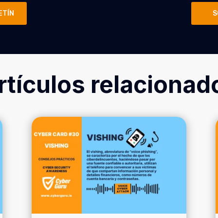
ETÍN
S
rtículos relacionad