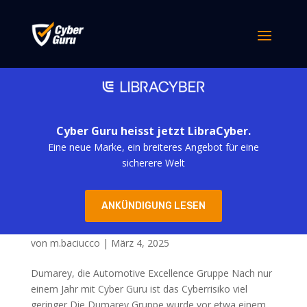
Cyber Guru heisst jetzt LibraCyber.
Eine neue Marke, ein breiteres Angebot für eine
sicherere Welt
ANKÜNDIGUNG LESEN
Solution Bank
von
m.baciucco
|
März 4, 2025
Dumarey, die Automotive Excellence Gruppe Nach nur
einem Jahr mit Cyber Guru ist das Cyberrisiko viel
geringer Die Dumarey Gruppe wurde vor etwa einem