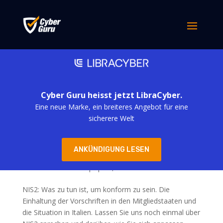
Cyber Guru heisst jetzt LibraCyber.
Eine neue Marke, ein breiteres Angebot für eine
sicherere Welt
NIS2, die neueste europäische Gesetzgebung
ANKÜNDIGUNG LESEN
zur Internetkriminalität (Teil 2)
von
simona derubis
|
Apr. 8, 2024
NIS2: Was zu tun ist, um konform zu sein. Die
Einhaltung der Vorschriften in den Mitgliedstaaten und
die Situation in Italien. Lassen Sie uns noch einmal über