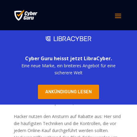
Cyber Guru heisst jetzt LibraCyber.
Eine neue Marke, ein breiteres Angebot für eine
sicherere Welt
Black Friday-Betrug nimmt zu: So erkennen Sie
ANKÜNDIGUNG LESEN
ihn sofort
von
simona derubis
|
Nov. 17, 2025
Hacker nutzen den Ansturm auf Rabatte aus: Hier sind
die häufigsten Techniken und die Kontrollen, die vor
jedem Online-Kauf durchgeführt werden sollten.