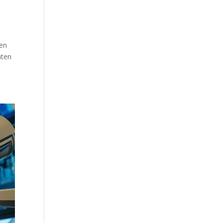
den
aten