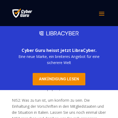
Cyber Guru heisst jetzt LibraCyber.
Eine neue Marke, ein breiteres Angebot für eine
sicherere Welt
NIS2, die neueste europäische Gesetzgebung
ANKÜNDIGUNG LESEN
zur Internetkriminalität (Teil 2)
von
simona derubis
|
Apr. 8, 2024
NIS2: Was zu tun ist, um konform zu sein. Die
Einhaltung der Vorschriften in den Mitgliedstaaten und
die Situation in Italien. Lassen Sie uns noch einmal über