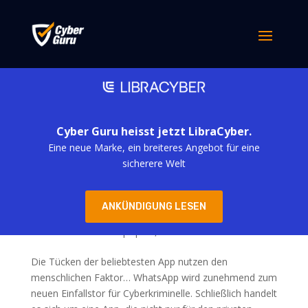
Cyber Guru heisst jetzt LibraCyber.
Eine neue Marke, ein breiteres Angebot für eine
sicherere Welt
Die neuesten Betrügereien sind auf WhatsApp
ANKÜNDIGUNG LESEN
unterwegs
von
simona derubis
|
Apr. 2, 2025
Die Tücken der beliebtesten App nutzen den
menschlichen Faktor… WhatsApp wird zunehmend zum
neuen Einfallstor für Cyberkriminelle. Schließlich handelt