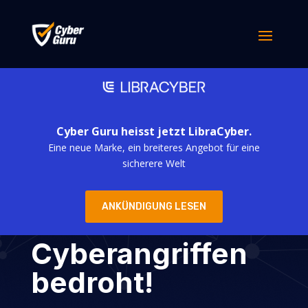
Cyber Guru heisst jetzt LibraCyber.
Eine neue Marke, ein breiteres Angebot für eine
Das traute Heim
sicherere Welt
ist zunehmend
ANKÜNDIGUNG LESEN
von
Cyberangriffen
bedroht!