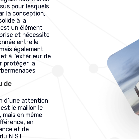
sus pour lesquels
ar la conception,
olide à la
 est un élément
prise et nécessite
nnée entre le
, mais également
et à l’extérieur de
r protéger la
cybermenaces.
u de
n d’une attention
st le maillon le
té, mais en même
ifférence, en
sance et de
e du NIST