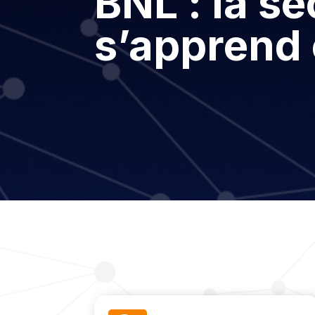
BNL : la sé
s’apprend 