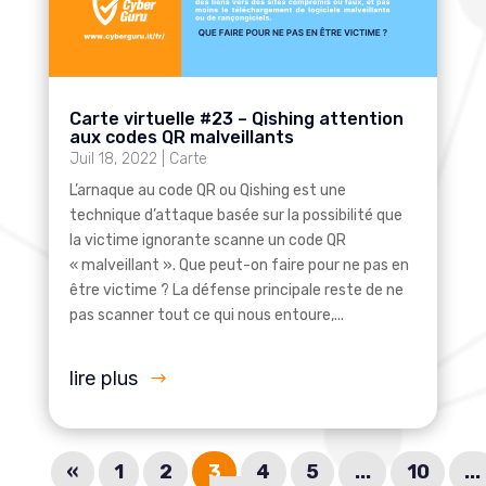
Carte virtuelle #23 – Qishing attention
aux codes QR malveillants
Juil 18, 2022
|
Carte
L’arnaque au code QR ou Qishing est une
technique d’attaque basée sur la possibilité que
la victime ignorante scanne un code QR
« malveillant ». Que peut-on faire pour ne pas en
être victime ? La défense principale reste de ne
pas scanner tout ce qui nous entoure,...
lire plus
«
1
2
3
4
5
...
10
...