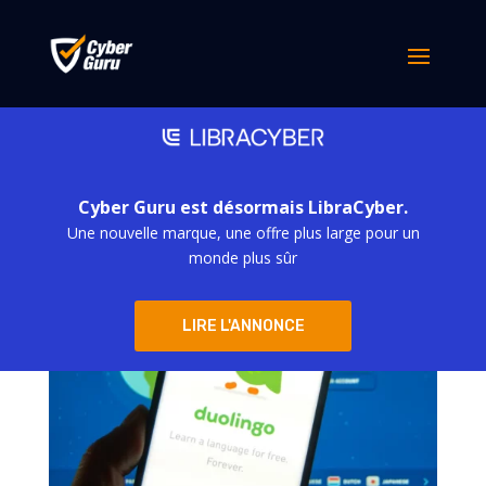
Risque d’attaque par
hameçonnage pour les
utilisateurs de Duolingo
par
simona derubis
|
Sep 18, 2023
Cyber Guru est désormais LibraCyber.
Une nouvelle marque, une offre plus large pour un
monde plus sûr
LIRE L'ANNONCE