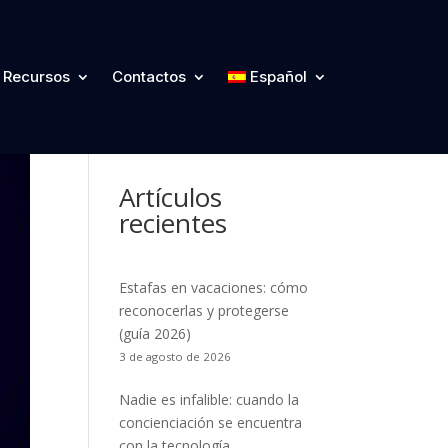
Categorías
Recursos
Contactos
Español
Artículos
recientes
Estafas en vacaciones: cómo
reconocerlas y protegerse
(guía 2026)
3 de agosto de 2026
Nadie es infalible: cuando la
concienciación se encuentra
con la tecnología