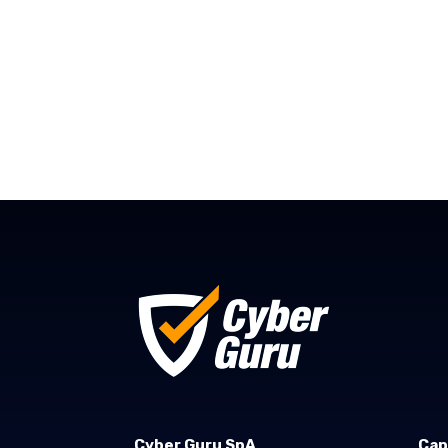
Cyber Guru SpA
Cap