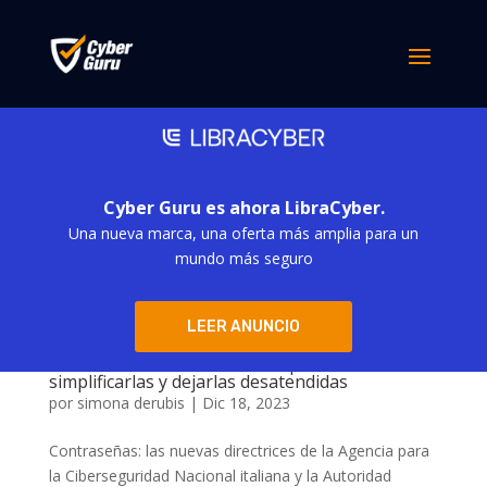
Cyber Guru es ahora LibraCyber.
Una nueva marca, una oferta más amplia para un
mundo más seguro
LEER ANUNCIO
Cuidado con las contraseñas: prohibido
simplificarlas y dejarlas desatendidas
por
simona derubis
|
Dic 18, 2023
Contraseñas: las nuevas directrices de la Agencia para
la Ciberseguridad Nacional italiana y la Autoridad