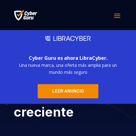
Cyber Guru es ahora LibraCyber.
Una nueva marca, una oferta más amplia para un
Fraudes
mundo más seguro
financieros: una
LEER ANUNCIO
alarma social
creciente