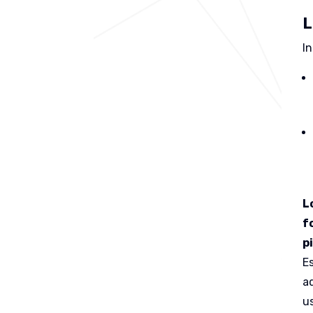
L
I
L
f
p
E
a
u