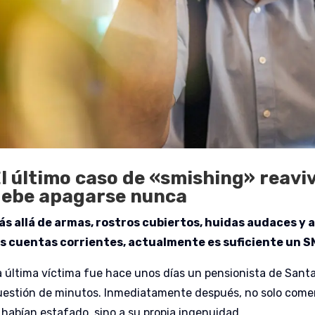
l último caso de «smishing» reavi
ebe apagarse nunca
ás allá de armas, rostros cubiertos, huidas audaces y 
as cuentas corrientes, actualmente es suficiente un S
a última víctima fue hace unos días un pensionista de Sant
uestión de minutos. Inmediatamente después, no solo comen
e habían estafado, sino a su propia ingenuidad.