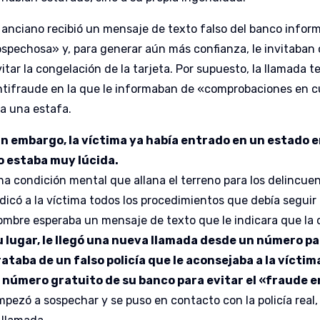
l anciano recibió un mensaje de texto falso del banco info
ospechosa» y, para generar aún más confianza, le invitaban
itar la congelación de la tarjeta. Por supuesto, la llamada t
ntifraude en la que le informaban de «comprobaciones en c
ra una estafa.
in embargo, la víctima ya había entrado en un estado e
o estaba muy lúcida.
a condición mental que allana el terreno para los delincuent
dicó a la víctima todos los procedimientos que debía seguir p
ombre esperaba un mensaje de texto que le indicara que la 
u lugar, le llegó una nueva llamada desde un número par
rataba de un falso policía que le aconsejaba a la vícti
l número gratuito de su banco para evitar el «fraude 
mpezó a sospechar y se puso en contacto con la policía real