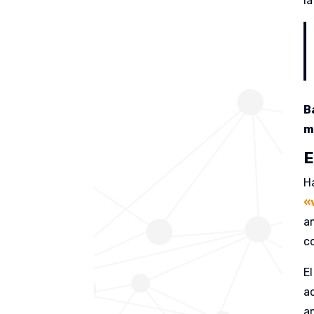
la
B
m
E
H
«
a
c
E
a
a