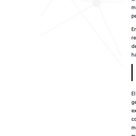
m
p
E
r
d
h
El
g
e
c
m