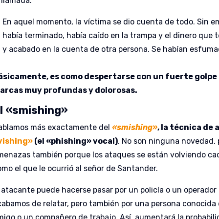
 llamada.
En aquel momento, la víctima se dio cuenta de todo. Sin e
había terminado, había caído en la trampa y el dinero que
y acabado en la cuenta de otra persona. Se habían esfuma
ásicamente, es como despertarse con un fuerte golpe e
arcas muy profundas y dolorosas.
l «smishing»
ablamos más exactamente del
«smishing»
, la técnica de
vishing»
(el «phishing» vocal)
. No son ninguna novedad,
menazas también porque los ataques se están volviendo cada
omo el que le ocurrió al señor de Santander.
l atacante puede hacerse pasar por un policía o un operador
cabamos de relatar, pero también por una persona conocida d
migo o un compañero de trabajo. Así, aumentará la probabilid