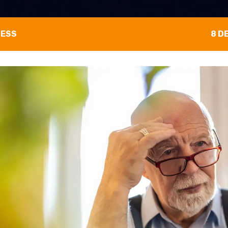
NESS
8 D