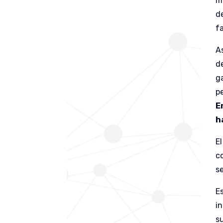
m
d
f
A
d
g
pe
E
h
El
c
s
E
i
s