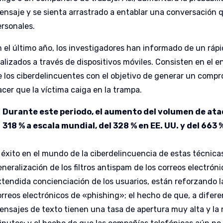
ensaje y se sienta arrastrado a entablar una conversación que
ersonales.
n el último año, los investigadores han informado de un ráp
ealizados a través de dispositivos móviles. Consisten en el 
e los ciberdelincuentes con el objetivo de generar un comp
acer que la víctima caiga en la trampa.
Durante este periodo, el aumento del volumen de at
318 % a escala mundial, del 328 % en EE. UU. y del 663 
 éxito en el mundo de la ciberdelincuencia de estas técnicas
eneralización de los filtros antispam de los correos electró
xtendida concienciación de los usuarios, están reforzando l
orreos electrónicos de «phishing»; el hecho de que, a diferen
ensajes de texto tienen una tasa de apertura muy alta y la 