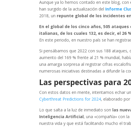
Aunque ya lo hemos contado en este blog, con e
han surgido de la actualización del
Informe Clu
2018, un
repunte global de los incidentes en
En el global de los cinco años, 505 ataque
italianas, de los cuales 132, es decir, el 2
En este periodo, en nuestro país se han registra
Si pensábamos que 2022 con sus 188 ataques, q
aumento del 169 % frente al 21 % mundial, había
una amarga sorpresa al registrar cifras escalofr
numerosas iniciativas destinadas a difundir la con
Las perspectivas para 2
Con estos datos en mente, intentamos echar un v
Cyberthreat Predictions for 2024
, elaborado por
Lo que salta a la luz de inmediato son
las nuev
Inteligencia Artificial
, una «compañía» con la
nuestra vida y que está facilitando mucho el trab