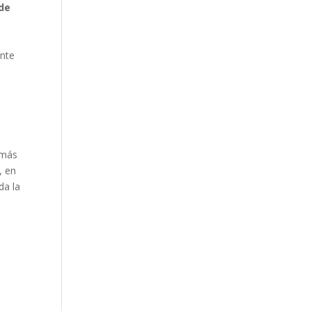
 de
ente
 más
, en
da la