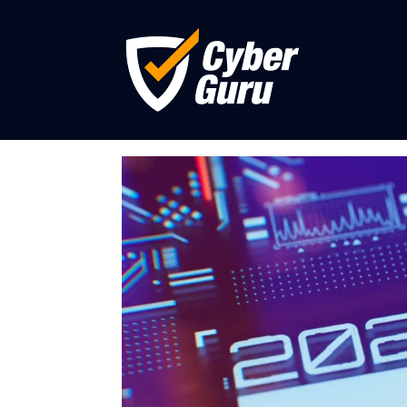
Ciberdelincuencia en 
desafíos que nos esp
por
simona derubis
|
Ene 12, 2024