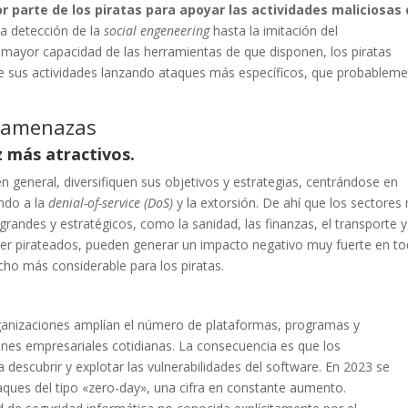
or parte de los piratas para apoyar las actividades maliciosas
la detección de la
social engeneering
hasta la imitación del
mayor capacidad de las herramientas de que disponen, los piratas
de sus actividades lanzando ataques más específicos, que probablem
s amenazas
z más atractivos.
n general, diversifiquen sus objetivos y estrategias, centrándose en
ando a la
denial-of-service (DoS)
y la extorsión. De ahí que los sectores
randes y estratégicos, como la sanidad, las finanzas, el transporte y
e ser pirateados, pueden generar un impacto negativo muy fuerte en to
ho más considerable para los piratas.
organizaciones amplían el número de plataformas, programas y
nes empresariales cotidianas. La consecuencia es que los
descubrir y explotar las vulnerabilidades del software. En 2023 se
aques del tipo «zero-day», una cifra en constante aumento.