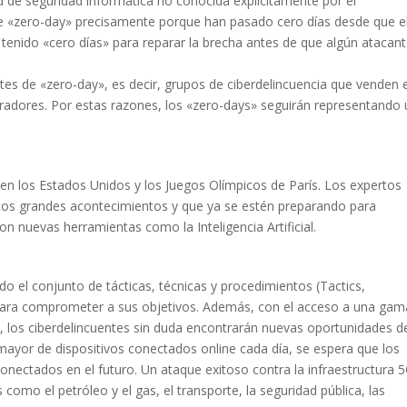
 de seguridad informática no conocida explícitamente por el
ne «zero-day» precisamente porque han pasado cero días desde que e
a tenido «cero días» para reparar la brecha antes de que algún atacan
tes de «zero-day», es decir, grupos de ciberdelincuencia que venden 
adores. Por estas razones, los «zero-days» seguirán representando 
 en los Estados Unidos y los Juegos Olímpicos de París. Los expertos
tos grandes acontecimientos y que ya se estén preparando para
n nuevas herramientas como la Inteligencia Artificial.
o el conjunto de tácticas, técnicas y procedimientos (Tactics,
 para comprometer a sus objetivos. Además, con el acceso a una gam
 los ciberdelincuentes sin duda encontrarán nuevas oportunidades d
yor de dispositivos conectados online cada día, se espera que los
nectados en el futuro. Un ataque exitoso contra la infraestructura 
como el petróleo y el gas, el transporte, la seguridad pública, las