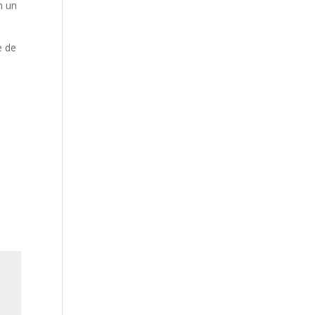
n un
e de