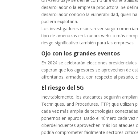
Un «zero-day» se define como una vulnerabilidad
desarrollador o la empresa productora. Se defi
desarrollador conoció la vulnerabilidad, quien h
pudiera explotarla.
Los investigadores esperan ver surgir comercian
tipo de amenazas en la «dark web» a más compr
riesgo significativo también para las empresas.
Ojo con los grandes eventos
En 2024 se celebrarán elecciones presidenciales
esperan que los agresores se aprovechen de es
afrontarlos, armados, con respecto al pasado, co
El riesgo del 5G
Inevitablemente, los atacantes seguirán ampliand
Techniques, and Procedures, TTP) que utilizan
cada vez más amplia de tecnologías conectadas,
ponernos en apuros. Dado el número cada vez ma
ciberdelincuentes aprovechen más los ataques co
podría comprometer fácilmente sectores críticos 