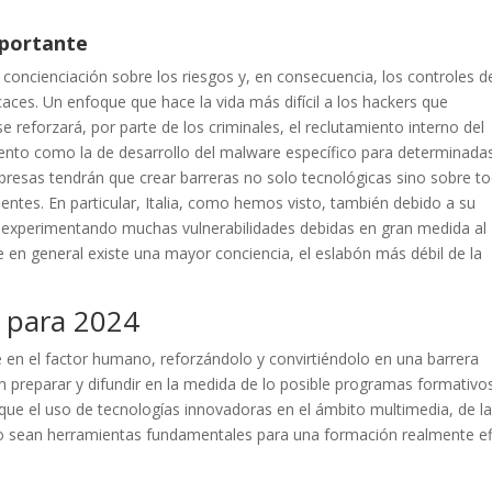
mportante
concienciación sobre los riesgos y, en consecuencia, los controles d
aces. Un enfoque que hace la vida más difícil a los hackers que
 se reforzará, por parte de los criminales, el reclutamiento interno del
iento como la de desarrollo del malware específico para determinada
presas tendrán que crear barreras no solo tecnológicas sino sobre t
uentes. En particular, Italia, como hemos visto, también debido a su
e experimentando muchas vulnerabilidades debidas en gran medida al
 en general existe una mayor conciencia, el eslabón más débil de la
o para 2024
e en el factor humano, reforzándolo y convirtiéndolo en una barrera
 en preparar y difundir en la medida de lo posible programas formativo
que el uso de tecnologías innovadoras en el ámbito multimedia, de l
ático sean herramientas fundamentales para una formación realmente e