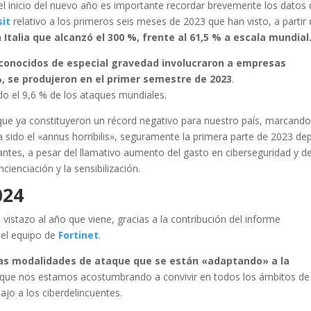
l inicio del nuevo año es importante recordar brevemente los datos
sit
relativo a los primeros seis meses de 2023 que han visto, a partir
 Italia que alcanzó el 300 %, frente al 61,5 % a escala mundial
s conocidos de especial gravedad involucraron a empresas
6 %, se produjeron en el primer semestre de 2023
.
do el 9,6 % de los ataques mundiales.
ue ya constituyeron un récord negativo para nuestro país, marcando
 sido el «annus horribilis», seguramente la primera parte de 2023 de
iantes, a pesar del llamativo aumento del gasto en ciberseguridad y de
cienciación y la sensibilización.
024
istazo al año que viene, gracias a la contribución del informe
 el equipo de
Fortinet
.
as modalidades de ataque que se están «adaptando» a la
 que nos estamos acostumbrando a convivir en todos los ámbitos de
ajo a los ciberdelincuentes.