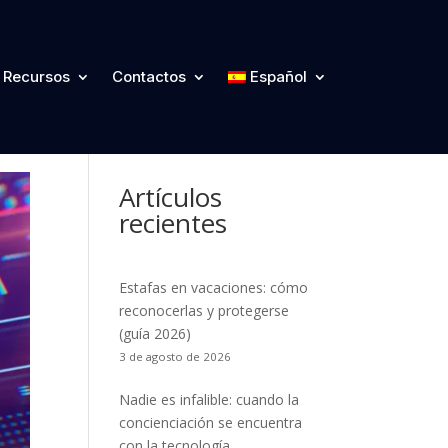
Categorías
Recursos
Contactos
Español
Artículos
recientes
Estafas en vacaciones: cómo
reconocerlas y protegerse
(guía 2026)
3 de agosto de 2026
Nadie es infalible: cuando la
concienciación se encuentra
con la tecnología