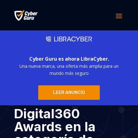
Cyber Guru es ahora LibraCyber.
Una nueva marca, una oferta más amplia para un
Cyber Guru gana
mundo más seguro
por segundo año
LEER ANUNCIO
consecutivo los
Digital360
Awards en la