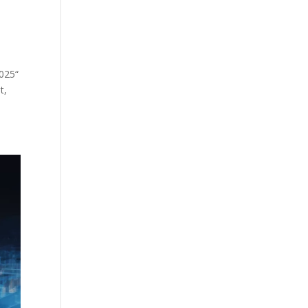
2025“
t,