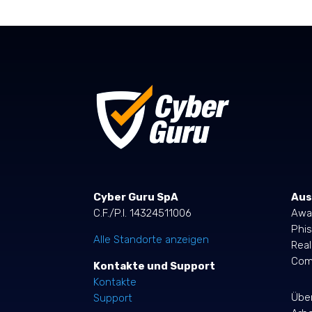
Cyber Guru SpA
Aus
C.F./P.I. 14324511006
Awa
Phis
Alle Standorte anzeigen
Rea
Comp
Kontakte und Support
Kontakte
Übe
Support