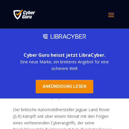
Cyber Guru heisst jetzt LibraCyber.
Eine neue Marke, ein breiteres Angebot für eine
sicherere Welt
Hackerangriff auf Jaguar Land Rover: Ein
ANKÜNDIGUNG LESEN
verheerender Schlag für die Automobilbranche
von
simona derubis
|
Sep. 25, 2025
Der britische Automobilhersteller Jaguar Land Rover
(JLR) kämpft seit über einem Monat mit den Folgen
eines verheerenden Cyberangriffs, der seine