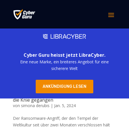
Cyber Guru heisst jetzt LibraCyber.
Eine neue Marke, ein breiteres Angebot für eine
sicherere Welt
ANKÜNDIGUNG LESEN
Die British Library ist wegen Ransomware in
die Knie gegangen
von
simona derubis
|
Jan. 5, 2024
Der Ransomware-Angriff, der den Tempel der
Weltkultur seit über zwei Monaten verschlossen hält