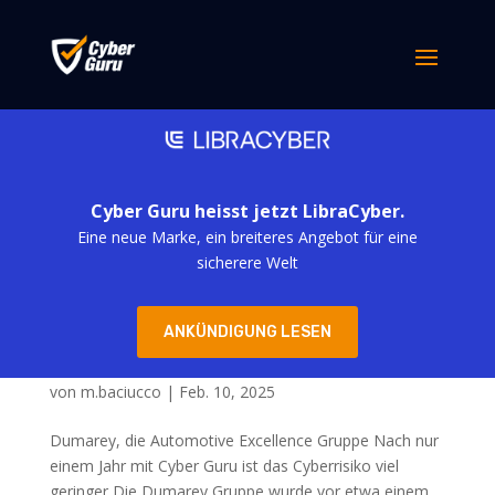
Cyber Guru heisst jetzt LibraCyber.
Eine neue Marke, ein breiteres Angebot für eine
sicherere Welt
ANKÜNDIGUNG LESEN
MAIRE
von
m.baciucco
|
Feb. 10, 2025
Dumarey, die Automotive Excellence Gruppe Nach nur
einem Jahr mit Cyber Guru ist das Cyberrisiko viel
geringer Die Dumarey Gruppe wurde vor etwa einem