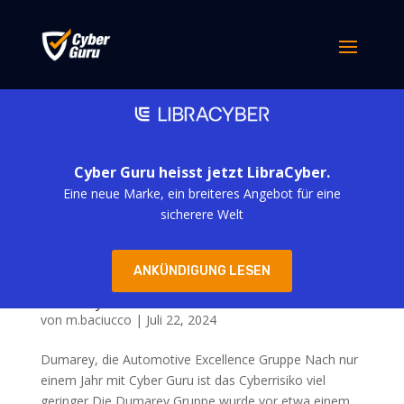
Cyber Guru heisst jetzt LibraCyber.
Eine neue Marke, ein breiteres Angebot für eine
sicherere Welt
ANKÜNDIGUNG LESEN
Dumarey
von
m.baciucco
|
Juli 22, 2024
Dumarey, die Automotive Excellence Gruppe Nach nur
einem Jahr mit Cyber Guru ist das Cyberrisiko viel
geringer Die Dumarey Gruppe wurde vor etwa einem