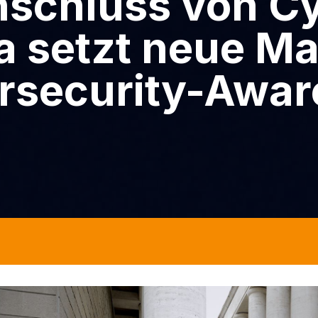
chluss von Cy
a setzt neue M
rsecurity-Awar