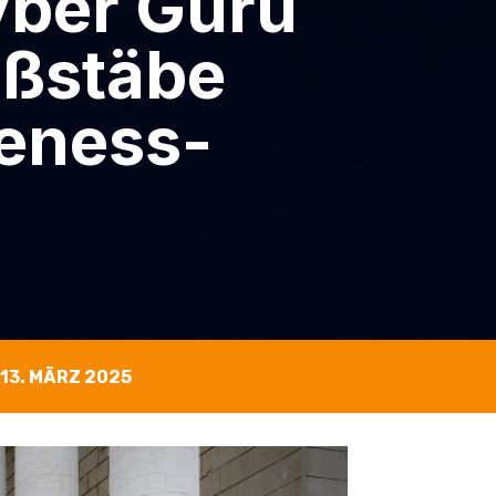
ber Guru
aßstäbe
eness-
13. MÄRZ 2025