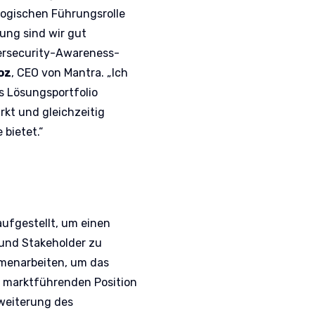
ogischen Führungsrolle
ung sind wir gut
bersecurity-Awareness-
oz
, CEO von Mantra. „Ich
s Lösungsportfolio
ärkt und gleichzeitig
bietet.“
ufgestellt, um einen
und Stakeholder zu
menarbeiten, um das
r marktführenden Position
rweiterung des