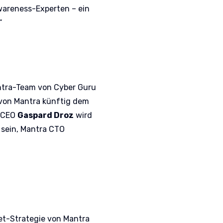
wareness-Experten – ein
“
ntra-Team von Cyber Guru
von Mantra künftig dem
a-CEO
Gaspard Droz
wird
 sein, Mantra CTO
et-Strategie von Mantra