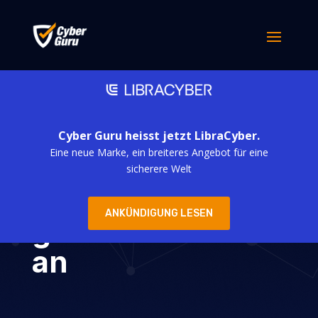
Cyber Guru heisst jetzt LibraCyber.
Eine neue Marke, ein breiteres Angebot für eine
Malware namens
sicherere Welt
„Voldemort“
ANKÜNDIGUNG LESEN
greift Frankreich
an