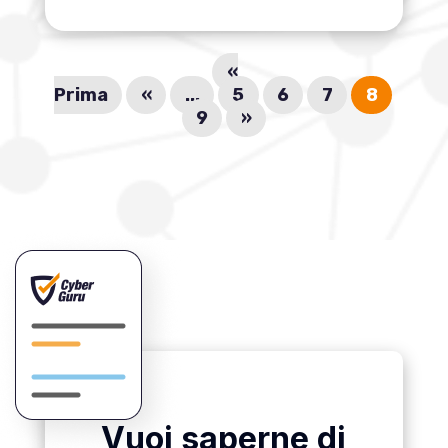
«
Prima
«
...
5
6
7
8
9
»
Vuoi saperne di