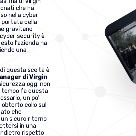
asi ma di Virgin
asonati che ha
rso nella cyber
 portata della
he gravitano
 cyber security è
uesto l’azienda ha
liendo una
i di questa scelta è
manager
di Virgin
 sicurezza oggi non
he tempo fa questa
essario, un po’
 obtorto collo sul
rato che
 un sicuro ritorno
ettersi in una
indietro rispetto