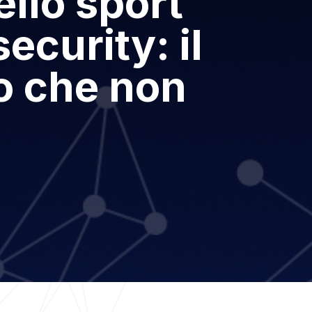
ello sport
security: il
o che non