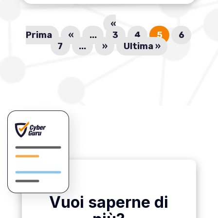
«
Prima
«
...
3
4
5
6
7
...
»
Ultima »
Vuoi saperne di