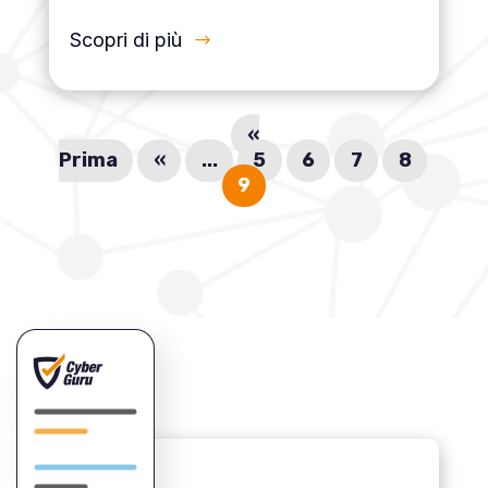
Scopri di più
«
Prima
«
...
5
6
7
8
9